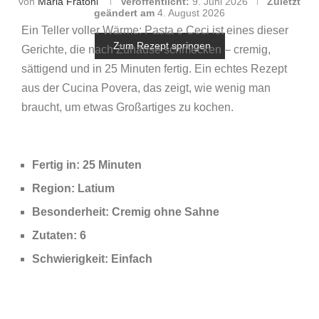
von
Maria Fratoni
Veröffentlicht:
9. Juni 2026
Zuletzt
geändert am
4. August 2026
Ein Teller voller Wärme: Pasta e Ceci ist eines dieser
Zum Rezept springen
Gerichte, die nach Zuhause schmecken – cremig,
sättigend und in 25 Minuten fertig. Ein echtes Rezept
aus der Cucina Povera, das zeigt, wie wenig man
braucht, um etwas Großartiges zu kochen.
Fertig in: 25 Minuten
Region: Latium
Besonderheit: Cremig ohne Sahne
Zutaten: 6
Schwierigkeit: Einfach